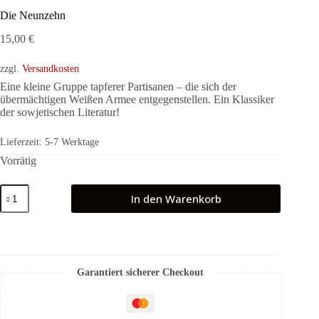
Die Neunzehn
15,00
€
zzgl.
Versandkosten
Eine kleine Gruppe tapferer Partisanen – die sich der
übermächtigen Weißen Armee entgegenstellen. Ein Klassiker
der sowjetischen Literatur!
Lieferzeit:
5-7 Werktage
Vorrätig
Die
In den Warenkorb
Neunzehn
Menge
Garantiert sicherer Checkout