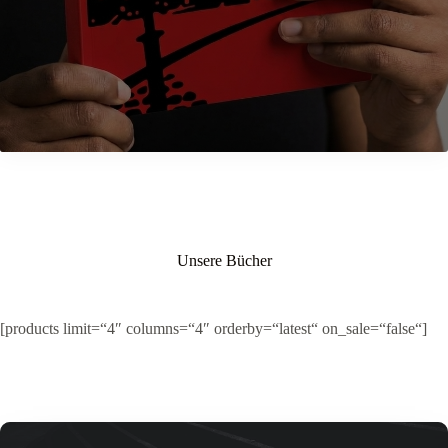
Unsere Bücher
[products limit=“4″ columns=“4″ orderby=“latest“ on_sale=“false“]