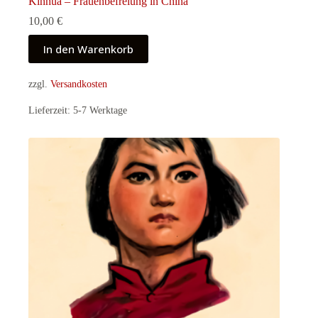
Kinhua – Frauenbefreiung in China
10,00
€
In den Warenkorb
zzgl.
Versandkosten
Lieferzeit:
5-7 Werktage