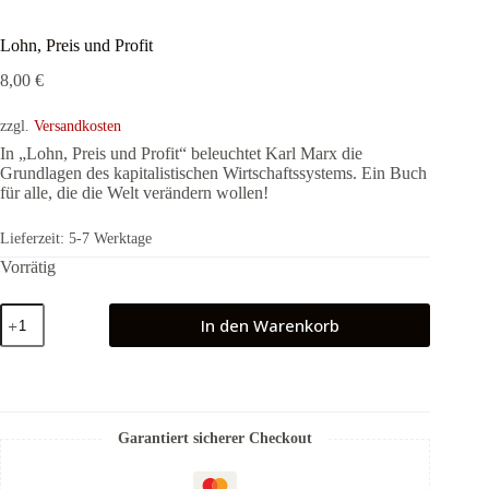
Lohn, Preis und Profit
8,00
€
zzgl.
Versandkosten
In „Lohn, Preis und Profit“ beleuchtet Karl Marx die
Grundlagen des kapitalistischen Wirtschaftssystems. Ein Buch
für alle, die die Welt verändern wollen!
Lieferzeit:
5-7 Werktage
Vorrätig
Lohn,
In den Warenkorb
Preis
und
Profit
Menge
Garantiert sicherer Checkout