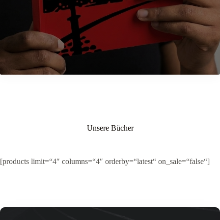
Unsere Bücher
[products limit=“4″ columns=“4″ orderby=“latest“ on_sale=“false“]